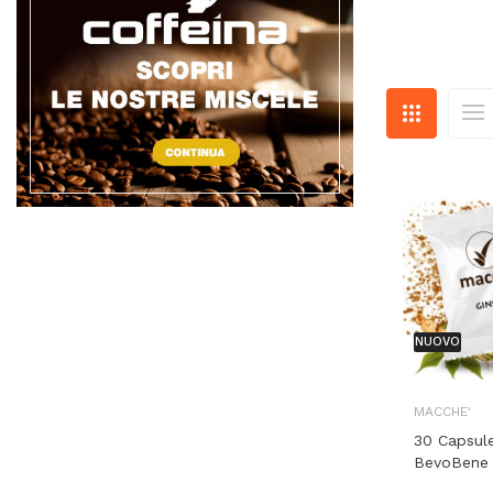
NUOVO
MACCHE'
30 Capsul
BevoBene G