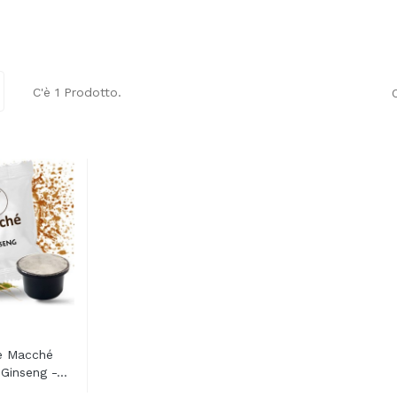
C'è 1 Prodotto.
e Macché
inseng -...