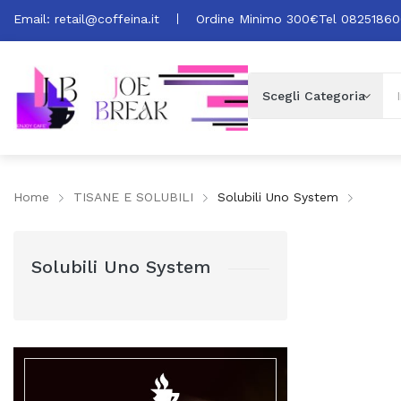
Email:
retail@coffeina.it
Ordine Minimo 300€
Tel 0825186
Home
TISANE E SOLUBILI
Solubili Uno System
Solubili Uno System