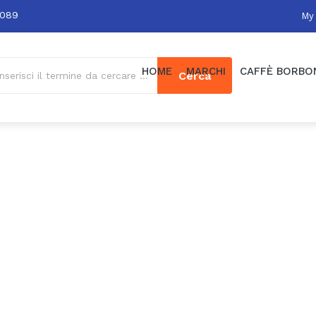
0089
My
HOME
MARCHI
CAFFÈ BORBO
Cerca