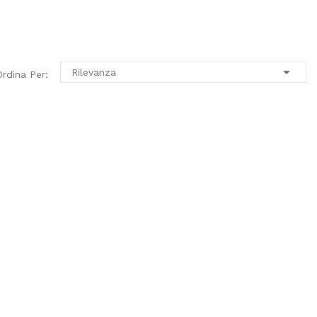

Rilevanza
Ordina Per: