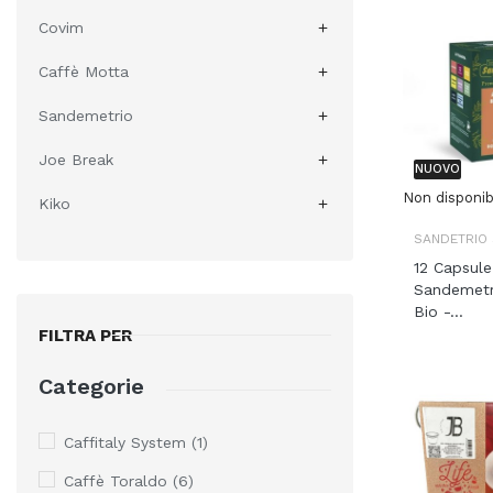
Covim

Caffè Motta

Sandemetrio

Joe Break

NUOVO
Non disponib
Kiko

SANDETRIO
12 Capsule
Sandemetr
Bio -...
FILTRA PER
Categorie
Caffitaly System
(1)
Caffè Toraldo
(6)