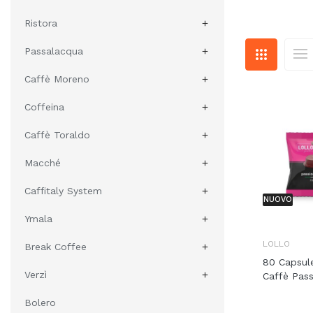
Ristora

Passalacqua

Caffè Moreno

Coffeina

Caffè Toraldo

Macché

Caffitaly System

NUOVO
Ymala

LOLLO
Break Coffee

80 Capsul
Verzì
Caffè Pass

Bolero