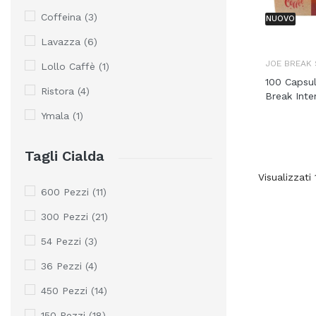
Coffeina
(3)
NUOVO
Lavazza
(6)
JOE BREAK 
Lollo Caffè
(1)
100 Capsu
Ristora
(4)
Break Inten
Ymala
(1)
Tagli Cialda
Visualizzati 
600 Pezzi
(11)
300 Pezzi
(21)
54 Pezzi
(3)
36 Pezzi
(4)
450 Pezzi
(14)
150 Pezzi
(18)