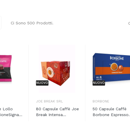
Ci Sono 500 Prodotti.
NUOVO
NUOVO
JOE BREAK SRL
BORBONE
e Lollo
80 Capsule Caffè Joe
50 Capsule Caffè
ioneSigna...
Break Intensa...
Borbone Espresso.