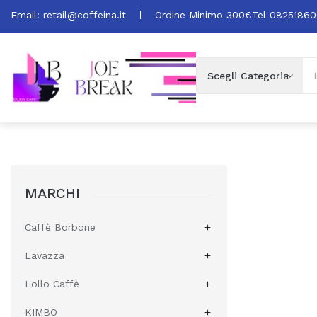
Email:
retail@coffeina.it
Ordine Minimo 300€
Tel 0825186
MARCHI
Caffè Borbone

Lavazza

Lollo Caffè

KIMBO
