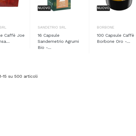
NUOVO
NUOVO
SRL
SANDETRIO SRL
BORBONE
le Caffè Joe
16 Capsule
100 Capsule Caffè
sa...
Sandemetrio Agrumi
Borbone Oro -...
Bio -...
1-15 su 500 articoli