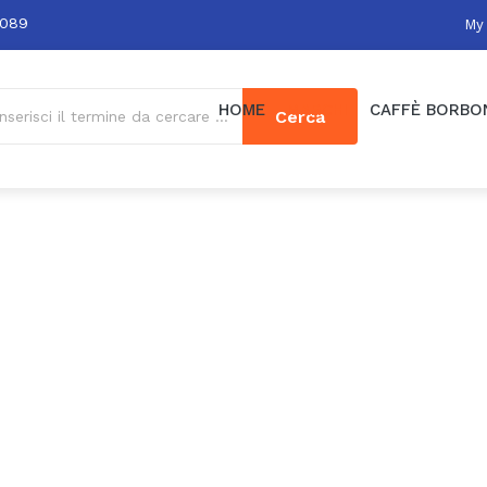
0089
My
HOME
MARCHI
CAFFÈ BORBO
Cerca