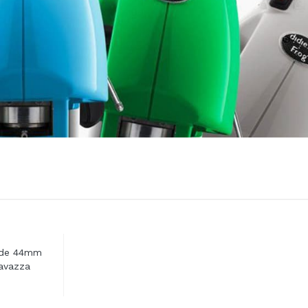
lde 44mm
avazza