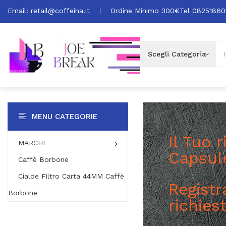
Email:
retail@coffeina.it
Ordine Minimo 300€
Tel 0825186
MENU CATEGORIE
Il Tuo 
MARCHI
Capsul
Caffè Borbone
Cialde Filtro Carta 44MM Caffè
Registra
Borbone
richies