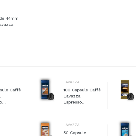
lde 44mm
avazza
LAVAZZA
sule Caffè
100 Capsule Caffè
a
Lavazza
...
Espresso...
LAVAZZA
50 Capsule