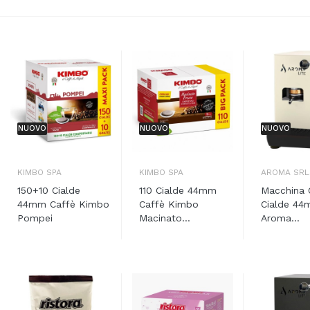
NUOVO
NUOVO
NUOVO
KIMBO SPA
KIMBO SPA
AROMA SRL
150+10 Cialde
110 Cialde 44mm
Macchina 
44mm Caffè Kimbo
Caffè Kimbo
Cialde 4
Pompei
Macinato...
Aroma...