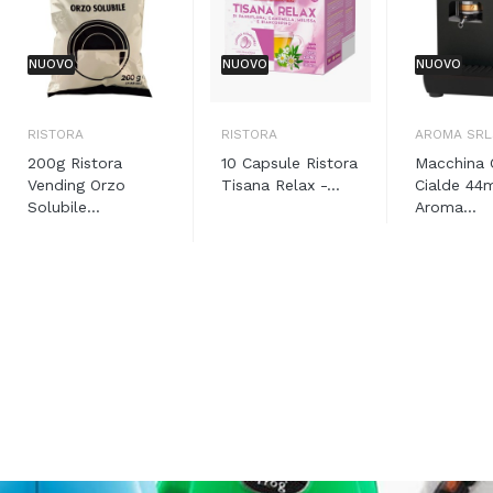
NUOVO
NUOVO
NUOVO
RISTORA
RISTORA
AROMA SRL
200g Ristora
10 Capsule Ristora
Macchina 
Vending Orzo
Tisana Relax -...
Cialde 4
Solubile...
Aroma...