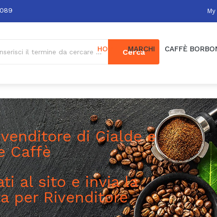
0089
My
HOME
MARCHI
CAFFÈ BORBO
Cerca
rivenditore di Cialde e
e Caffè
ti al sito e invia la
ta per Rivenditore