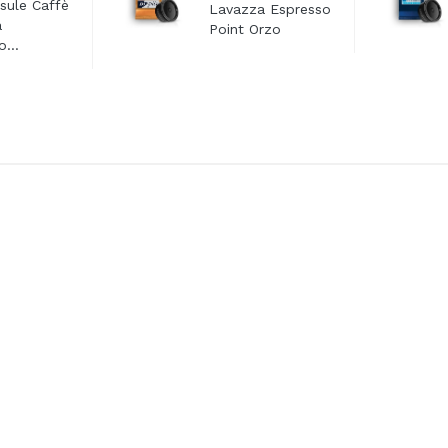
sule Caffè
Lavazza Espresso
a
Point Orzo
...