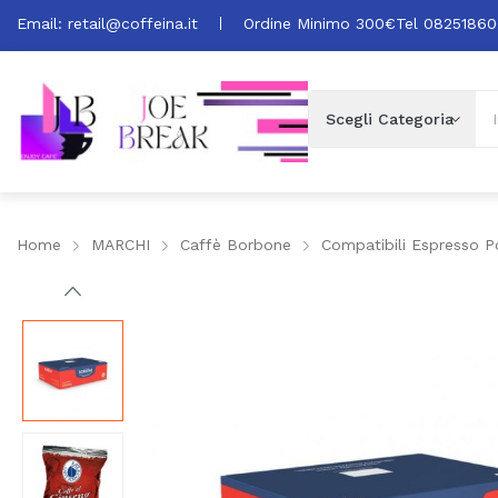
Email:
retail@coffeina.it
Ordine Minimo 300€
Tel 0825186
Home
MARCHI
Caffè Borbone
Compatibili Espresso P