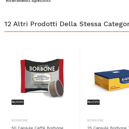
Riferimenti Specifici
12 Altri Prodotti Della Stessa Categor
NUOVO
NUOVO
BORBONE
BORBONE
50 Capsule Caffè Borbone
25 Capsule Borbone 