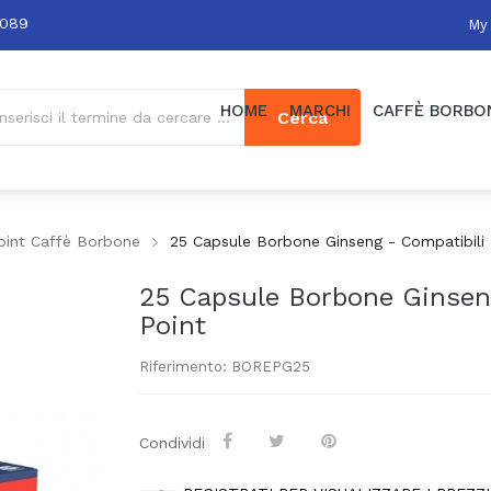
0089
My
HOME
MARCHI
CAFFÈ BORBO
Cerca
oint Caffè Borbone
25 Capsule Borbone Ginseng - Compatibili
25 Capsule Borbone Ginsen
Point
Riferimento: BOREPG25
Condividi