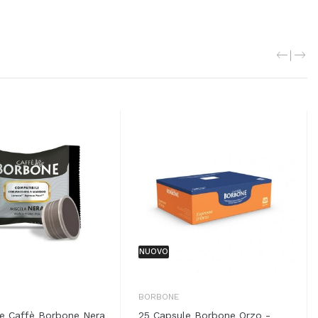
NUOVO
BORBONE
e Caffè Borbone Nera
25 Capsule Borbone Orzo -