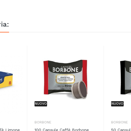
ia:
NUOVO
NUOVO
BORBONE
BORBONE
Tè Limone
100 Capsule Caffè Borbone
50 Capsul