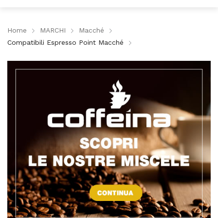
Home
MARCHI
Macché
Compatibili Espresso Point Macché