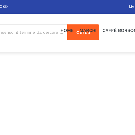
0089
My
HOME
MARCHI
CAFFÈ BORBO
Cerca