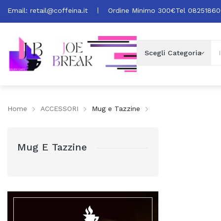
Email:
retail@coffeina.it
Ordine Minimo 300€
Tel 0825186
Home
ACCESSORI
Mug e Tazzine
Mug E Tazzine