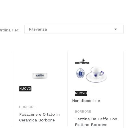

Rilevanza
Ordina Per:
NUOVO
NUOVO
Non disponibile
BORBONE
BORBONE
Posacenere Orlato In
Tazzina Da Caffè Con
Ceramica Borbone
Piattino Borbone