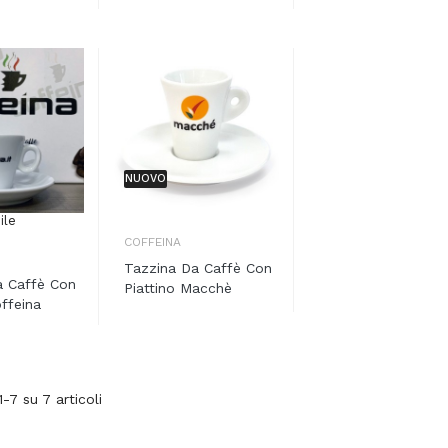
NUOVO
ile
COFFEINA
Tazzina Da Caffè Con
a Caffè Con
Piattino Macchè
offeina
1-7 su 7 articoli