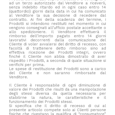
ad un terzo autorizzato dal Venditore a riceverli,
senza indebito ritardo ed in ogni caso entro 14
(quattordici) giorni dalla data in cui ha comunicato
al Venditore la sua decisione di recedere dal
contratto. Ai fini della scadenza del termine, i
Prodotti si intendono restituiti nel momento in cui
vengono consegnati all’ufficio postale accettante o
allo spedizioniere. Il Venditore effettuerà il
rimborso dell’importo pagato entro 14 giorni
lavorativi decorrenti dalla comunicazione del
Cliente di voler avvalersi del diritto di recesso, con
facoltà di trattenere detto rimborso sino ad
effettiva ricezione dei Prodotti integri, ovvero
finché il Cliente non abbia dimostrato di aver
rispedito i Prodotti, a seconda di quale situazione si
verifichi per prima.
Le spese di restituzione dei Prodotti sono a carico
del Cliente e non saranno rimborsate dal
Venditore.
Il Cliente è responsabile di ogni diminuzione di
valore dei Prodotti che risulti da una manipolazione
degli stessi diversa da quella necessaria per
stabilirne la natura, le caratteristiche e il
funzionamento dei Prodotti stessi.
Si specifica che il diritto di recesso di cui al
presente articolo compete solo ai Clienti persone
fisiche che rivestano la qualifica di “consumatore”