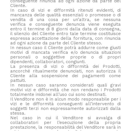
conseguente rinuncia ad ogni azione da parte del
Cliente.
In caso di vizi e difformità ritenuti evidenti, di
mancanza delle qualità essenziali o promesse o di
vendita di una cosa per un’altra, se nessuna
verifica e conseguente denuncia viene eseguita
entro il termine di 8 giorni dalla data di consegna,
il silenzio del Cliente entro tale termine costituisce
espressa accettazione della fornitura, con rinuncia
ad ogni azione da parte del Cliente stesso.
In nessun caso il Cliente potrà addurre come giusti
motivi di mancata verifica e/o denuncia situazioni
personali o soggettive proprie o di propri
dipendenti, collaboratori, congiunti.
La presenza di vizi o difformità dei Prodotti,
ancorché ritualmente denunciati, non autorizza il
Cliente alla sospensione dei pagamenti come
pattuiti.
In nessun caso saranno considerati quali gravi
motivi vizi e difformità che non rendano i Prodotti
totalmente inidonei all’uso cui sono destinati.
Il Venditore non è in alcun modo responsabile per i
vizi e le difformità conseguenti all’intervento di
soggetti terzi non espressamente autorizzati dalla
stessa.
Nel caso in cui il Venditore si avvalga di
collaboratori per l’esecuzione della propria
prestazione, la responsabilità del Venditore sarà in