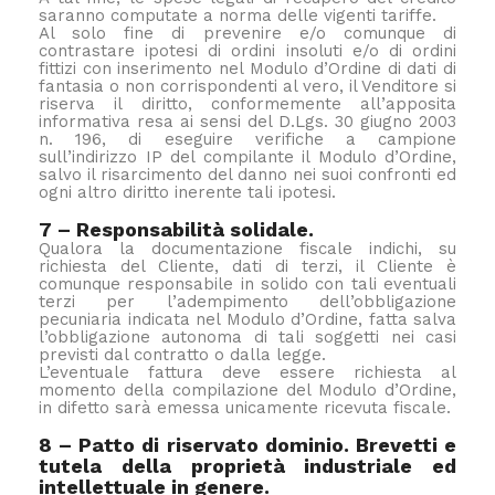
saranno computate a norma delle vigenti tariffe.
Al solo fine di prevenire e/o comunque di
contrastare ipotesi di ordini insoluti e/o di ordini
fittizi con inserimento nel Modulo d’Ordine di dati di
fantasia o non corrispondenti al vero, il Venditore si
riserva il diritto, conformemente all’apposita
informativa resa ai sensi del D.Lgs. 30 giugno 2003
n. 196, di eseguire verifiche a campione
sull’indirizzo IP del compilante il Modulo d’Ordine,
salvo il risarcimento del danno nei suoi confronti ed
ogni altro diritto inerente tali ipotesi.
7 – Responsabilità solidale.
Qualora la documentazione fiscale indichi, su
richiesta del Cliente, dati di terzi, il Cliente è
comunque responsabile in solido con tali eventuali
terzi per l’adempimento dell’obbligazione
pecuniaria indicata nel Modulo d’Ordine, fatta salva
l’obbligazione autonoma di tali soggetti nei casi
previsti dal contratto o dalla legge.
L’eventuale fattura deve essere richiesta al
momento della compilazione del Modulo d’Ordine,
in difetto sarà emessa unicamente ricevuta fiscale.
8 – Patto di riservato dominio. Brevetti e
tutela della proprietà industriale ed
intellettuale in genere.