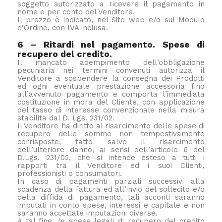
soggetto autorizzato a ricevere il pagamento in
nome e per conto del Venditore.
Il prezzo è indicato, nel Sito web e/o sul Modulo
d’Ordine, con IVA inclusa.
6 – Ritardi nel pagamento. Spese di
recupero del credito.
Il mancato adempimento dell’obbligazione
pecuniaria nei termini convenuti autorizza il
Venditore a sospendere la consegna dei Prodotti
ed ogni eventuale prestazione accessoria fino
all’avvenuto pagamento e comporta l’immediata
costituzione in mora del Cliente, con applicazione
del tasso di interesse convenzionale nella misura
stabilita dal D. Lgs. 231/02.
Il Venditore ha diritto al risarcimento delle spese di
recupero delle somme non tempestivamente
corrisposte, fatto salvo il risarcimento
dell’ulteriore danno, ai sensi dell’articolo 6 del
D.Lgs. 231/02, che si intende esteso a tutti i
rapporti tra il Venditore ed i suoi Clienti,
professionisti o consumatori.
In caso di pagamenti parziali successivi alla
scadenza della fattura ed all’invio del sollecito e/o
della diffida di pagamento, tali acconti saranno
imputati in conto spese, interessi e capitale e non
saranno accettate imputazioni diverse.
A tal fine, le spese legali di recupero del credito