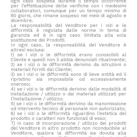
ogni caso sospesa durante il tempo occorrente
per l’effettuazione delle verifiche con i medesimi
collaboratori, comunque per un tempo minimo di
90 giorni, che rimane sospeso nei mesi di agosto e
dicembre.
La responsabilità del Venditore per i vizi e le
difformità è regolata dalle norme in tema di
garanzia ed è in ogni caso limitata alla sola
sostituzione dei Prodotti.
In ogni caso, la responsabilità del Venditore è
altresì esclusa:
1) se i vizi o le difformità erano conoscibili al
Cliente e questi non li abbia denunciati ritualmente;
2) se i vizi o le difformità derivino da istruzioni o
materiali forniti dal Cliente;
3) se i vizi o le difformità sono di lieve entità ed il
ripristino sia impossibile od eccessivamente
oneroso;
4) se i vizi o le difformità derivino dalle modalità di
installazione / utilizzo o dai materiali utilizzati per
l’installazione / utilizzo;
5) se i vizi o le difformità derivino da manomissione
od intervento tecnico di personale non autorizzato;
6) se i vizi o le difformità riguardino l’estetica del
prodotto o caratteri non funzionali di esso;
7) in caso di incorporazione / utilizzo dei prodotti
del Venditore in altro prodotto non riconducibile al
Venditore, qualora la difformità sia dovuta alla