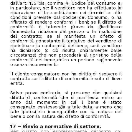
dall’art. 135 bis, comma 4, Codice del Consumo e,
in particolare, se: il venditore non ha effettuato la
riparazione o la sostituzione nei termini e alle
condizioni previste dal Codice del Consumo, o ha
rifiutato di rendere conformi i beni; se il difetto di
conformità è talmente grave da giustificare
l’immediata riduzione del prezzo o la risoluzione
del contratto; se si manifesta un difetto di
conformità nonostante il tentativo del venditore di
ripristinare la conformità del bene; se il venditore
ha dichiarato (o ciò risulta chiaramente dalle
circostanze) che non procederà al ripristino della
conformità del bene entro un periodo ragionevole
o senza inconvenienti.
Il cliente consumatore non ha diritto di risolvere il
contratto se il difetto di conformità è solo di lieve
entità.
Salvo prova contraria, si presume che qualsiasi
difetto di conformità che si manifesta entro un
anno dal momento in cui il bene è stato
consegnato esistesse già a tale data, a meno che
tale ipotesi sia incompatibile con la natura del
bene o con la natura del difetto di conformità.
17 – Rinvio a normative di settore.
Per quanto non espressamente derogato dal