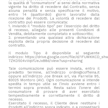
la qualità di “consumatore” ai sensi della normativa
vigente ha diritto di recedere dal Contratto, senza
alcuna penalità e senza specificarne il motivo,
entro 14 (quattordici) giorni lavorativi dalla
ricezione dei Prodotti. La volontà di recedere dal
contratto può essere comunicata:
1. inviando il “modulo tipo” per l’esercizio del diritto
di recesso, allegato alle presenti Condizioni di
Vendita, debitamente completato e sottoscritto;
2. presentando una qualsiasi altra dichiarazione
esplicita della propria decisione di recedere dal
contratto.
Il modulo Tipo è disponibile al seguente
indirizzo: https://drive.google.com/file/d/1FUMKKCD_sh
7ZKD504vVqVfJeJx88d/view?usp=sharing
Tale comunicazione può essere inviata, entro il
predetto termine, all’indirizzo ordini@coffeina.it
oppure all’indirizzo Joe Break srl, via Parrelle 95,
83025 Montoro (AV). Ogni comunicazione si intende
spedita in tempo utile se l’invio avviene entro i
termini sopra previsti. Resta salvo l’onere del
consumatore di provare di aver esercitato
tempestivamente e correttamente il diritto di
recesso.
Esercitato il recesso, il Cliente deve restituire i
Prodotti all’indirizzo sopra indicato, o a consegnarli