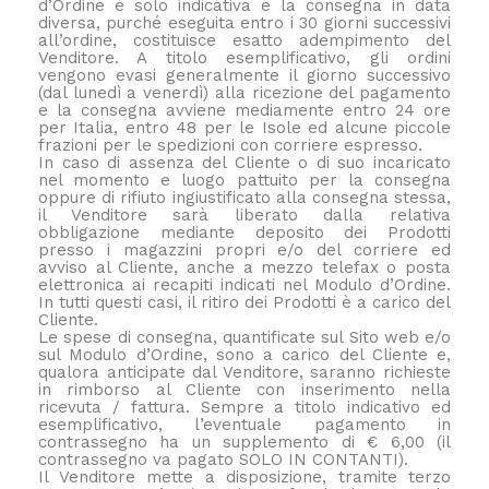
d’Ordine è solo indicativa e la consegna in data
diversa, purché eseguita entro i 30 giorni successivi
all’ordine, costituisce esatto adempimento del
Venditore. A titolo esemplificativo, gli ordini
vengono evasi generalmente il giorno successivo
(dal lunedì a venerdì) alla ricezione del pagamento
e la consegna avviene mediamente entro 24 ore
per Italia, entro 48 per le Isole ed alcune piccole
frazioni per le spedizioni con corriere espresso.
In caso di assenza del Cliente o di suo incaricato
nel momento e luogo pattuito per la consegna
oppure di rifiuto ingiustificato alla consegna stessa,
il Venditore sarà liberato dalla relativa
obbligazione mediante deposito dei Prodotti
presso i magazzini propri e/o del corriere ed
avviso al Cliente, anche a mezzo telefax o posta
elettronica ai recapiti indicati nel Modulo d’Ordine.
In tutti questi casi, il ritiro dei Prodotti è a carico del
Cliente.
Le spese di consegna, quantificate sul Sito web e/o
sul Modulo d’Ordine, sono a carico del Cliente e,
qualora anticipate dal Venditore, saranno richieste
in rimborso al Cliente con inserimento nella
ricevuta / fattura. Sempre a titolo indicativo ed
esemplificativo, l’eventuale pagamento in
contrassegno ha un supplemento di € 6,00 (il
contrassegno va pagato SOLO IN CONTANTI).
Il Venditore mette a disposizione, tramite terzo