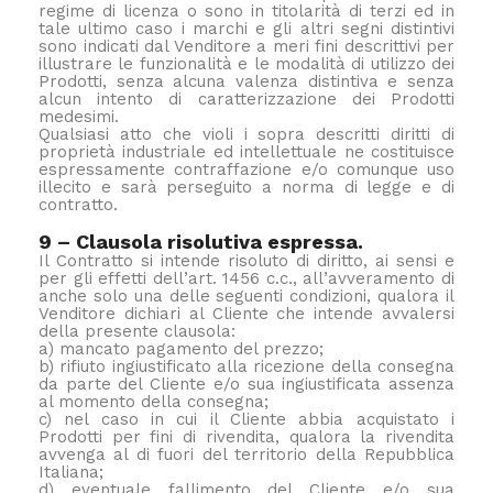
regime di licenza o sono in titolarità di terzi ed in
tale ultimo caso i marchi e gli altri segni distintivi
sono indicati dal Venditore a meri fini descrittivi per
illustrare le funzionalità e le modalità di utilizzo dei
Prodotti, senza alcuna valenza distintiva e senza
alcun intento di caratterizzazione dei Prodotti
medesimi.
Qualsiasi atto che violi i sopra descritti diritti di
proprietà industriale ed intellettuale ne costituisce
espressamente contraffazione e/o comunque uso
illecito e sarà perseguito a norma di legge e di
contratto.
9 – Clausola risolutiva espressa.
Il Contratto si intende risoluto di diritto, ai sensi e
per gli effetti dell’art. 1456 c.c., all’avveramento di
anche solo una delle seguenti condizioni, qualora il
Venditore dichiari al Cliente che intende avvalersi
della presente clausola:
a) mancato pagamento del prezzo;
b) rifiuto ingiustificato alla ricezione della consegna
da parte del Cliente e/o sua ingiustificata assenza
al momento della consegna;
c) nel caso in cui il Cliente abbia acquistato i
Prodotti per fini di rivendita, qualora la rivendita
avvenga al di fuori del territorio della Repubblica
Italiana;
d) eventuale fallimento del Cliente e/o sua