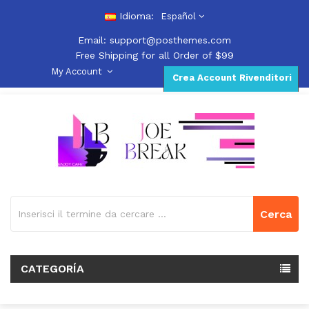
Idioma:
Español
Email:
support@posthemes.com
Free Shipping for all Order of $99
My Account
Crea Account Rivenditori
Cerca
CATEGORÍA