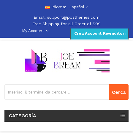
Idioma:
Español
Email:
support@posthemes.com
Free Shipping for all Order of $99
My Account
Crea Account Rivenditori
Cerca
CATEGORÍA