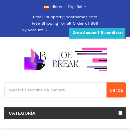
Idioma:
Español
Email:
support@posthemes.com
Free Shipping for all Order of $99
My Account
Crea Account Rivenditori
Cerca
CATEGORÍA