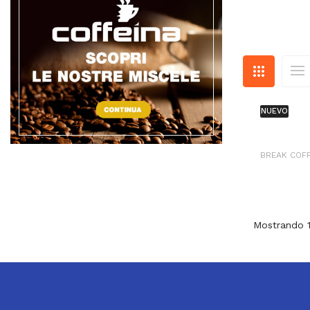
NUEVO
BREAK COF
Mostrando 1-