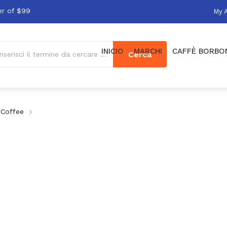
er of $99
My 
INICIO
MARCHI
CAFFÈ BORBO
Cerca
 Coffee