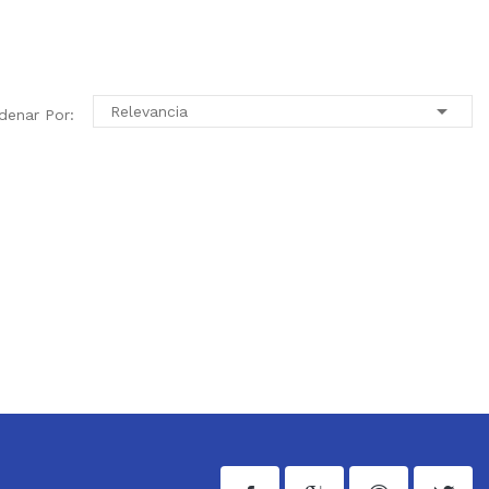

Relevancia
denar Por: