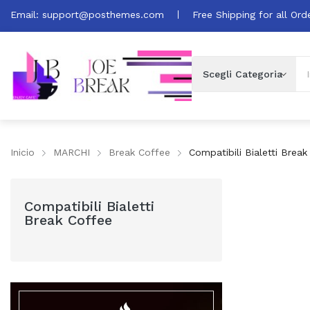
Email:
support@posthemes.com
Free Shipping for all Ord
Inicio
MARCHI
Break Coffee
Compatibili Bialetti Break
Compatibili Bialetti
Break Coffee