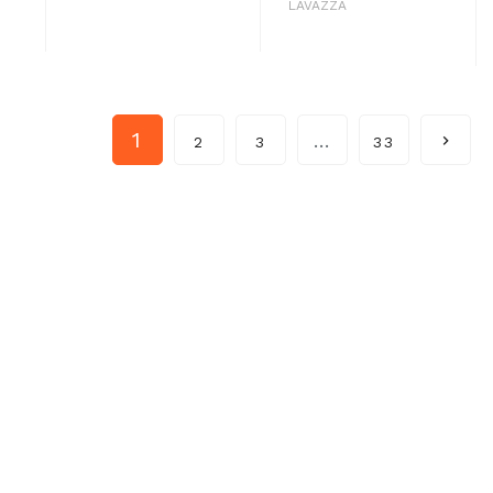
LAVAZZA
1
…

2
3
33