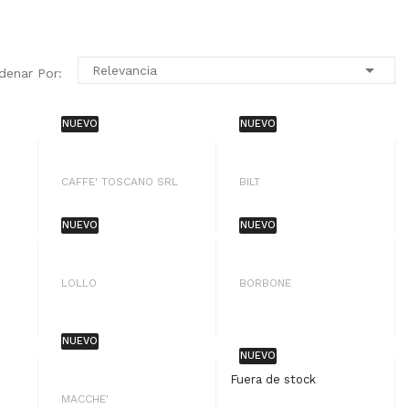

Relevancia
denar Por:
NUEVO
NUEVO
CAFFE' TOSCANO SRL
BILT
NUEVO
NUEVO
LOLLO
BORBONE
NUEVO
NUEVO
Fuera de stock
MACCHE'