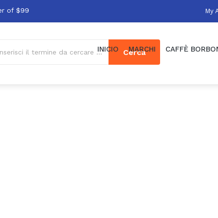
er of $99
My 
INICIO
MARCHI
CAFFÈ BORBO
Cerca