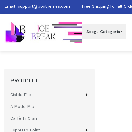
Email:
support@posthemes.com
Free Shipping for all Ord
PRODOTTI
Cialda Ese

A Modo Mio
Caffè In Grani
Espresso Point
