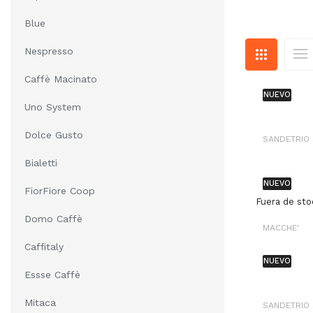
Blue
Nespresso
Caffè Macinato
NUEVO
Uno System
Dolce Gusto
SANDETRIO
Bialetti
NUEVO
FiorFiore Coop
Fuera de sto
Domo Caffè
MACCHE'
Caffitaly
NUEVO
Essse Caffè
Mitaca
SANDETRIO