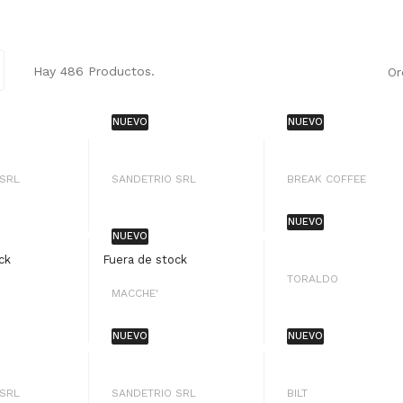
Hay 486 Productos.
Or
NUEVO
NUEVO
 SRL
SANDETRIO SRL
BREAK COFFEE
NUEVO
NUEVO
ck
Fuera de stock
TORALDO
MACCHE'
NUEVO
NUEVO
 SRL
SANDETRIO SRL
BILT