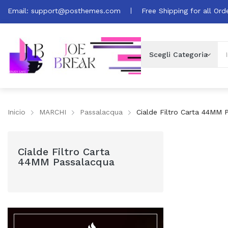
Email:
support@posthemes.com
Free Shipping for all Ord
Inicio
MARCHI
Passalacqua
Cialde Filtro Carta 44MM 
Cialde Filtro Carta
44MM Passalacqua