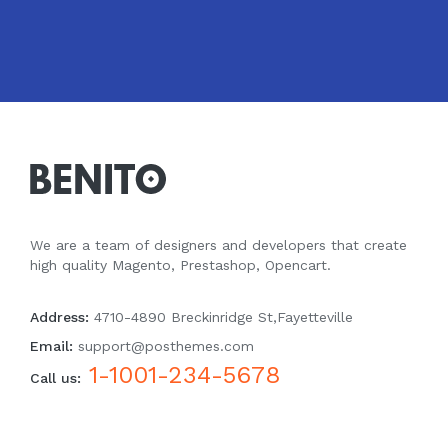
We are a team of designers and developers that create
high quality Magento, Prestashop, Opencart.
Address:
4710-4890 Breckinridge St,Fayetteville
Email:
support@posthemes.com
1-1001-234-5678
Call us: