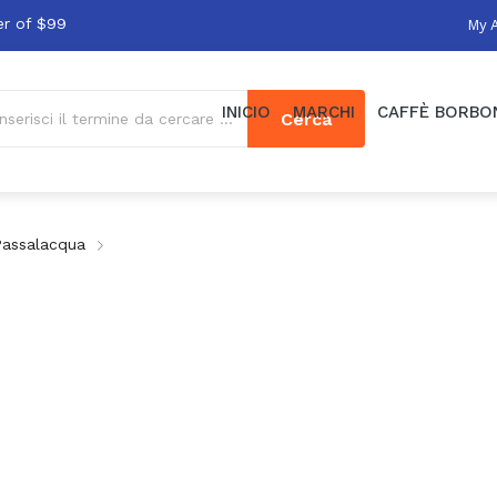
er of $99
My 
INICIO
MARCHI
CAFFÈ BORBO
Cerca
Passalacqua