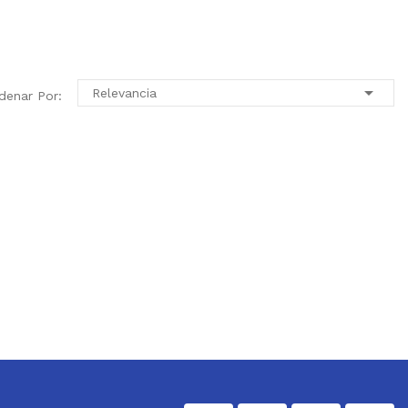

Relevancia
denar Por: