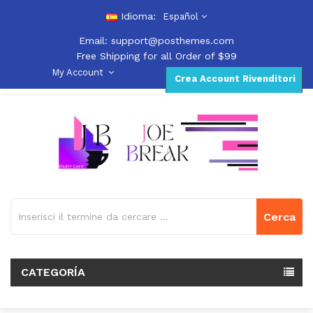
Idioma:
Español
Email:
support@posthemes.com
Free Shipping for all Order of $99
My Account
Crea Account Rivenditori
Cerca
CATEGORÍA