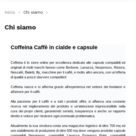
Inicio
Chi siamo
Chi siamo
Coffeina Caffè in cialde e capsule
Coffeina è lo store online per eccellenza dedicato alle capsule compatibili ed
originali di molti marchi famosi come Borbone, Lavazza, Nespresso, Ristora,
Nescafè, Bialetti, Illy, macchine per il caffè, e molto altro ancora, con un’offerta
di qualità a prezzi davvero competitivi!
Coffeina nasce e si afferma grazie all’esperienza nel settore dei fondatori e
all’amore per il caffè.
Alla passione per il caffè e a tutti i prodotti affini, si affianca una costante
ricerca nel miglioramento del prodotto e un’attenzione imprescindibile nella
cura dei propri clienti, garantendo serietà, trasparenza e anche un rapporto
diretto e veloce per risolvere ogni eventuale problematica.
Attualmente la sua struttura conta una magazzino logistico di oltre 700 mq ed
uno stabilimento di produzione di oltre 500 mq dove vengono prodotte capsule
compatibili Nespresso, compatibili Lavazza Espresso Point, compatibili