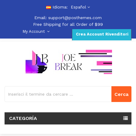
Idioma:
Español
Email:
support@posthemes.com
Free Shipping for all Order of $99
My Account
Crea Account Rivenditori
Cerca
CATEGORÍA