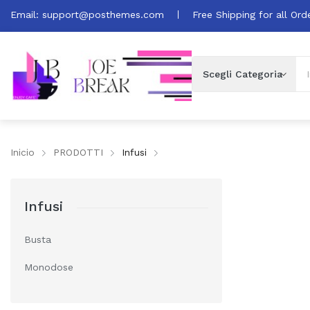
Email:
support@posthemes.com
Free Shipping for all Ord
Inicio
PRODOTTI
Infusi
Infusi
Busta
Monodose