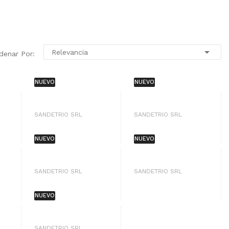

Relevancia
denar Por:
NUEVO
NUEVO
SANDETRIO SRL
SANDETRIO SRL
NUEVO
NUEVO
SANDETRIO SRL
SANDETRIO SRL
NUEVO
SANDETRIO SRL