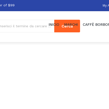
er of $99
My 
INICIO
MARCHI
CAFFÈ BORBO
Cerca