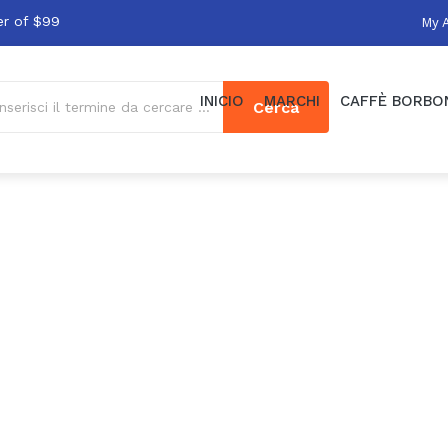
er of $99
My 
INICIO
MARCHI
CAFFÈ BORBO
Cerca