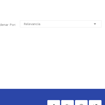

Relevancia
denar Por: