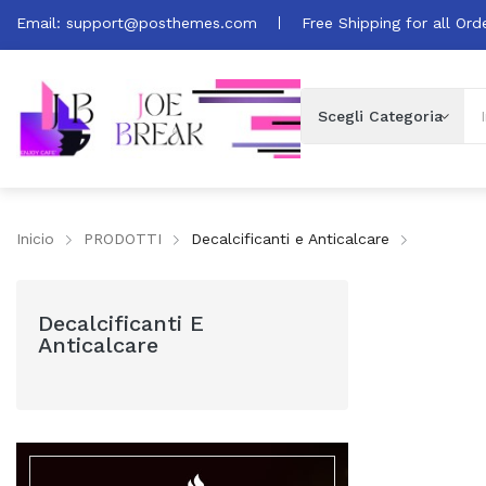
Email:
support@posthemes.com
Free Shipping for all Ord
Inicio
PRODOTTI
Decalcificanti e Anticalcare
Decalcificanti E
Anticalcare