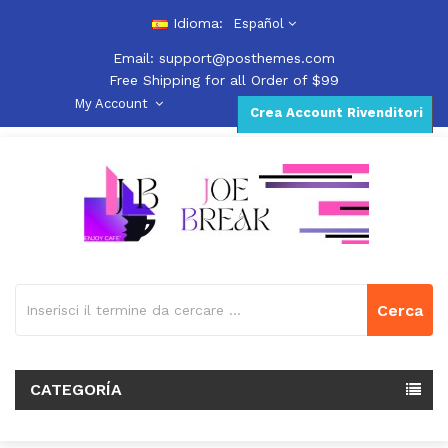
Idioma:
Español
Email:
support@posthemes.com
Free Shipping for all Order of $99
My Account
Crea Account Rivenditori
Cerca
CATEGORÍA