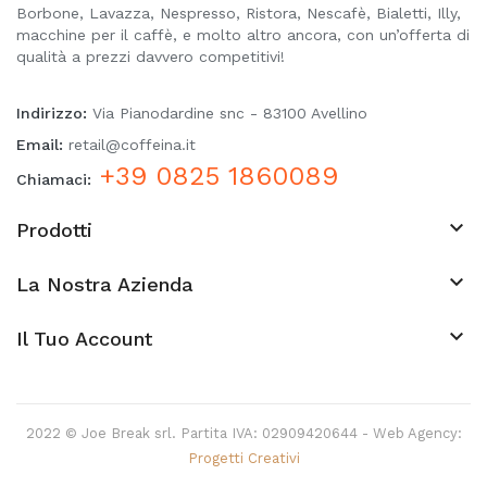
Borbone, Lavazza, Nespresso, Ristora, Nescafè, Bialetti, Illy,
macchine per il caffè, e molto altro ancora, con un’offerta di
qualità a prezzi davvero competitivi!
Indirizzo:
Via Pianodardine snc - 83100 Avellino
Email:
retail@coffeina.it
+39 0825 1860089
Chiamaci:

Prodotti

La Nostra Azienda
keyboard_arrow_down
Il Tuo Account
2022 © Joe Break srl. Partita IVA: 02909420644 - Web Agency:
Progetti Creativi