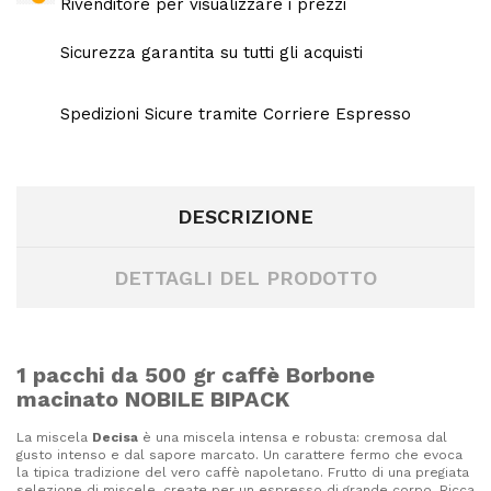
Rivenditore per visualizzare i prezzi
Sicurezza garantita su tutti gli acquisti
Spedizioni Sicure tramite Corriere Espresso
DESCRIZIONE
DETTAGLI DEL PRODOTTO
1 pacchi da 500 gr caffè Borbone
macinato NOBILE BIPACK
La miscela
Decisa
è una miscela intensa e robusta: cremosa dal
gusto intenso e dal sapore marcato. Un carattere fermo che evoca
la tipica tradizione del vero caffè napoletano. Frutto di una pregiata
selezione di miscele, create per un espresso di grande corpo. Ricca