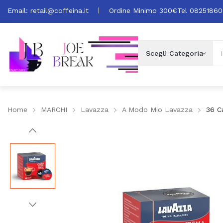
Email:
retail@coffeina.it
Ordine Minimo 300€
Tel 0825186
Home
MARCHI
Lavazza
A Modo Mio Lavazza
36 C