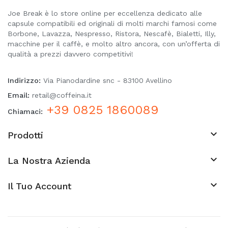
Joe Break è lo store online per eccellenza dedicato alle
capsule compatibili ed originali di molti marchi famosi come
Borbone, Lavazza, Nespresso, Ristora, Nescafè, Bialetti, Illy,
macchine per il caffè, e molto altro ancora, con un’offerta di
qualità a prezzi davvero competitivi!
Indirizzo:
Via Pianodardine snc - 83100 Avellino
Email:
retail@coffeina.it
+39 0825 1860089
Chiamaci:

Prodotti

La Nostra Azienda
keyboard_arrow_down
Il Tuo Account