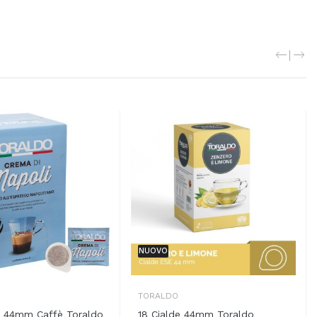
NUOVO
TORALDO
e 44mm Caffè Toraldo
18 Cialde 44mm Toraldo