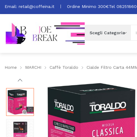
Email:
retail@coffeina.it
Ordine Minimo 300€
Tel 0825186
Home
MARCHI
Caffè Toraldo
Cialde Filtro Carta 44M