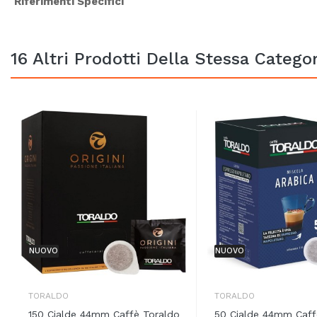
Riferimenti Specifici
16 Altri Prodotti Della Stessa Categor
NUOVO
NUOVO
TORALDO
TORALDO
150 Cialde 44mm Caffè Toraldo
50 Cialde 44mm Caff