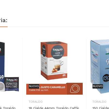
ia:
NUOVO
NUOVO
TORALDO
TORALDO
è Toraldo
18 Cialde 44mm Toraldo Caffè
150 Ciald