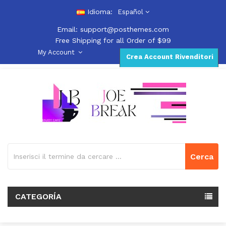
Idioma:
Español
Email:
support@posthemes.com
Free Shipping for all Order of $99
My Account
Crea Account Rivenditori
Cerca
CATEGORÍA