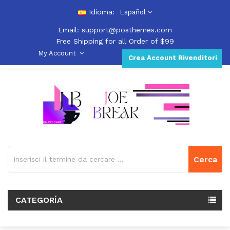
Idioma:
Español
Email:
support@posthemes.com
Free Shipping for all Order of $99
My Account
Crea Account Rivenditori
Cerca
CATEGORÍA